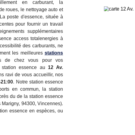
aillement en carburant, la
de roues, le nettoyage auto et
La poste d'essence, située à
entes pour fournir un travail
nseignements supplémentaires
sence access totalenergies à
cessibilité des carburants, ne
ement les meilleures
stations
 de chez vous pour vos
e station essence au
12 Av.
s ravi de vous accueillir, nos
-21:00
. Notre station essence
sports en commun, la station
près du de la station essence
s Marigny, 94300, Vincennes).
ation essence en espèces, ou