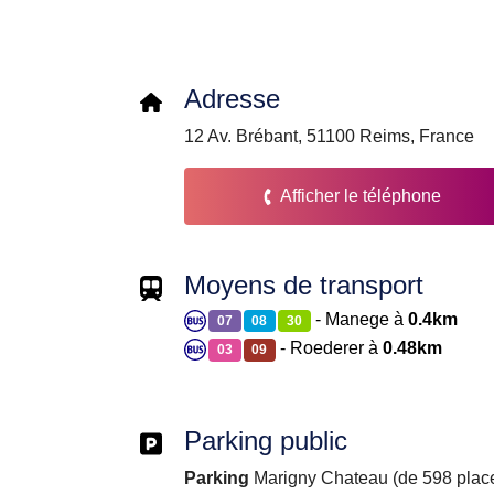
Adresse
12 Av. Brébant, 51100 Reims, France
Afficher le téléphone
Moyens de transport
- Manege à
0.4km
07
08
30
- Roederer à
0.48km
03
09
Parking public
Parking
Marigny Chateau (de 598 place