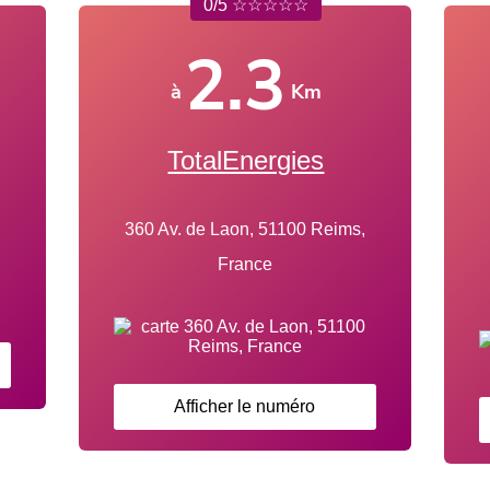
0/5 ☆☆☆☆☆
2.3
à
Km
TotalEnergies
360 Av. de Laon, 51100 Reims,
France
Afficher le numéro