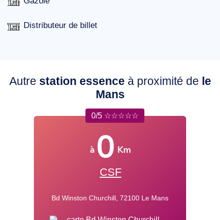
Gazole
Distributeur de billet
Autre
station essence
à proximité de
le
Mans
0/5 ☆☆☆☆☆
0
à
Km
CSF
Bd Winston Churchill, 72100 Le Mans