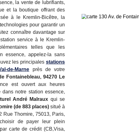
ence, la vente de lubrifiants,
e et la boutique offrant des
isée à le Kremlin-Bicêtre, la
technologies pour garantir un
itez connaître davantage sur
station service à le Kremlin-
plémentaires telles que les
’un essence, appelez-la sans
ouvez les principales
stations
Val-de-Marne
près de votre
de Fontainebleau, 94270 Le
ence est ouvert aux heures
 dans notre station essence,
turel André Malraux
qui se
omire (de 883 places)
situé à
 2 Rue Thomire, 75013, Paris,
 choisir de payer leur plein
ar carte de crédit (CB,Visa,