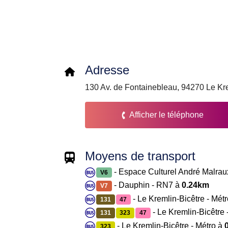
Adresse
130 Av. de Fontainebleau, 94270 Le Kre
Afficher le téléphone
Moyens de transport
- Espace Culturel André Malrau
V6
- Dauphin - RN7 à
0.24km
V7
- Le Kremlin-Bicêtre - Mét
131
47
- Le Kremlin-Bicêtre 
131
323
47
- Le Kremlin-Bicêtre - Métro à
323