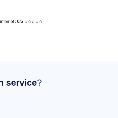
nternet :
0/5
☆☆☆☆☆
on service
?