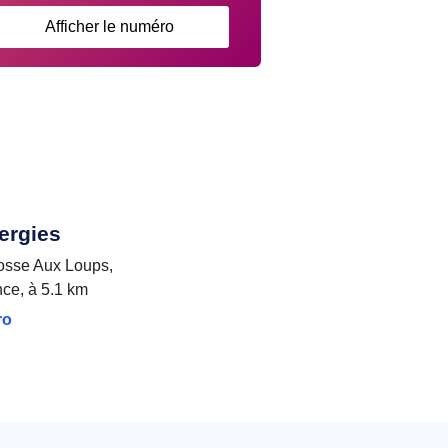
Afficher le numéro
ergies
osse Aux Loups,
nce, à 5.1 km
ro