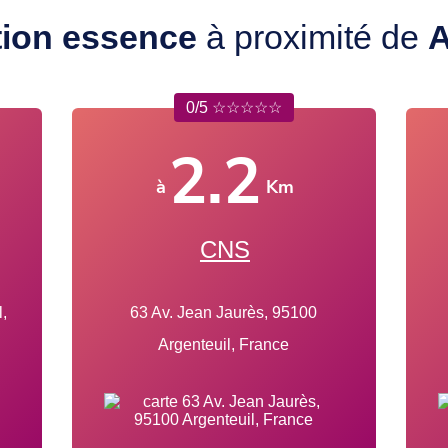
tion essence
à proximité de
A
0/5 ☆☆☆☆☆
2.2
à
Km
CNS
,
63 Av. Jean Jaurès, 95100
Argenteuil, France