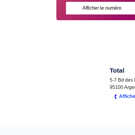
Afficher le numéro
Total
5-7 Bd des 
95100 Argen
Affich