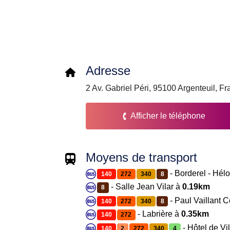
Adresse
2 Av. Gabriel Péri, 95100 Argenteuil, F
Afficher le téléphone
Moyens de transport
- Borderel - Hél
140
272
340
8
- Salle Jean Vilar à
0.19km
8
- Paul Vaillant C
140
272
340
8
- Labrière à
0.35km
140
272
- Hôtel de Vi
140
2
272
340
4