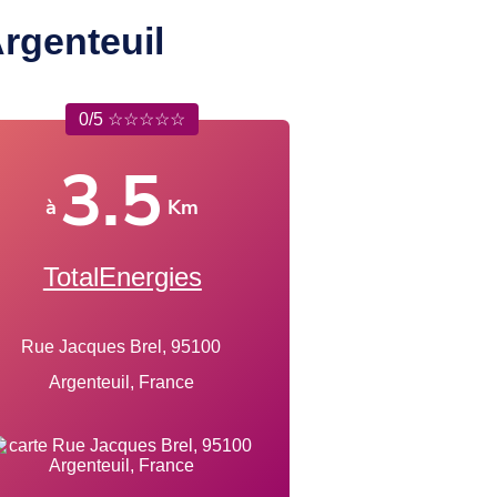
rgenteuil
0/5 ☆☆☆☆☆
3.5
à
Km
TotalEnergies
Rue Jacques Brel, 95100
Argenteuil, France