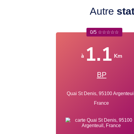
Autre
sta
0/5 ☆☆☆☆☆
1.1
à
Km
BP
Quai St Denis, 95100 Argenteuil
France