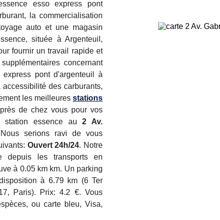
'essence esso express pont
arburant, la commercialisation
ttoyage auto et une magasin
ssence, située à Argenteuil,
r fournir un travail rapide et
s supplémentaires concernant
 express pont d'argenteuil à
 accessibilité des carburants,
lement les meilleures
stations
près de chez vous pour vos
e station essence au
2 Av.
 Nous serions ravi de vous
suivants:
Ouvert 24h/24
. Notre
le depuis les transports en
uve à 0.05 km km. Un parking
disposition à 6.79 km (6 Ter
, Paris). Prix: 4.2 €. Vous
spèces, ou carte bleu, Visa,