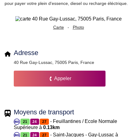
pour payer votre plein d'essence, diesel ou recharge éléctrique.
Carte
-
Photo
Adresse
40 Rue Gay-Lussac, 75005 Paris, France
Appeler
Moyens de transport
- Feuillantines / Ecole Normale
21
24
27
Supérieure à
0.13km
- Saint-Jacques - Gay-Lussac à
21
24
27