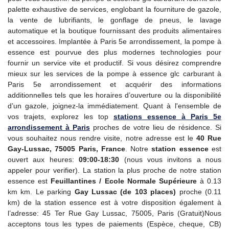
palette exhaustive de services, englobant la fourniture de gazole,
la vente de lubrifiants, le gonflage de pneus, le lavage
automatique et la boutique fournissant des produits alimentaires
et accessoires. Implantée à Paris 5e arrondissement, la pompe à
essence est pourvue des plus modernes technologies pour
fournir un service vite et productif. Si vous désirez comprendre
mieux sur les services de la pompe à essence glc carburant à
Paris 5e arrondissement et acquérir des informations
additionnelles tels que les horaires d’ouverture ou la disponibilité
d’un gazole, joignez-la immédiatement. Quant à l'ensemble de
vos trajets, explorez les top
stations essence à Paris 5e
arrondissement à Paris
proches de votre lieu de résidence. Si
vous souhaitez nous rendre visite, notre adresse est le
40 Rue
Gay-Lussac, 75005 Paris, France
. Notre
station essence
est
ouvert aux heures:
09:00-18:30
(nous vous invitons a nous
appeler pour verifier). La station la plus proche de notre station
essence est
Feuillantines / Ecole Normale Supérieure
à 0.13
km km. Le parking
Gay Lussac (de 103 places)
proche (0.11
km) de la station essence est à votre disposition également à
l’adresse: 45 Ter Rue Gay Lussac, 75005, Paris (Gratuit)Nous
acceptons tous les types de paiements (Espèce, cheque, CB)