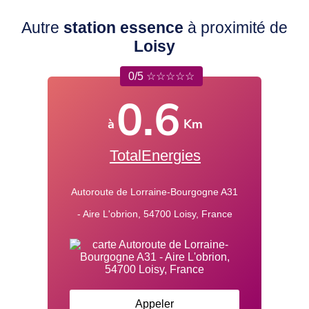
Autre
station essence
à proximité de
Loisy
0/5 ☆☆☆☆☆
0.6
à
Km
TotalEnergies
Autoroute de Lorraine-Bourgogne A31
- Aire L'obrion, 54700 Loisy, France
Appeler