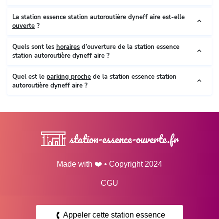
La station essence station autoroutière dyneff aire est-elle
ouverte
?
Quels sont les
horaires
d’ouverture de la station essence
station autoroutière dyneff aire ?
Quel est le
parking proche
de la station essence station
autoroutière dyneff aire ?
station-essence-ouverte.fr
Made with ❤️ • Copyright 2024
CGU
Mentions Légales
Appeler cette station essence
Données personnelles