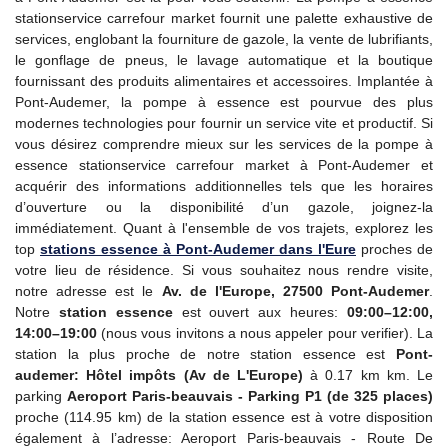
stationservice carrefour market fournit une palette exhaustive de
services, englobant la fourniture de gazole, la vente de lubrifiants,
le gonflage de pneus, le lavage automatique et la boutique
fournissant des produits alimentaires et accessoires. Implantée à
Pont-Audemer, la pompe à essence est pourvue des plus
modernes technologies pour fournir un service vite et productif. Si
vous désirez comprendre mieux sur les services de la pompe à
essence stationservice carrefour market à Pont-Audemer et
acquérir des informations additionnelles tels que les horaires
d’ouverture ou la disponibilité d’un gazole, joignez-la
immédiatement. Quant à l'ensemble de vos trajets, explorez les
top
stations essence à Pont-Audemer dans l'Eure
proches de
votre lieu de résidence. Si vous souhaitez nous rendre visite,
notre adresse est le
Av. de l'Europe, 27500 Pont-Audemer
.
Notre
station essence
est ouvert aux heures:
09:00–12:00,
14:00–19:00
(nous vous invitons a nous appeler pour verifier). La
station la plus proche de notre station essence est
Pont-
audemer: Hôtel impôts (Av de L'Europe)
à 0.17 km km. Le
parking
Aeroport Paris-beauvais - Parking P1 (de 325 places)
proche (114.95 km) de la station essence est à votre disposition
également à l’adresse: Aeroport Paris-beauvais - Route De