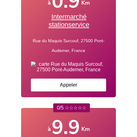
0.9
à
Km
Intermarché
stationservice
Rue du Maquis Surcouf, 27500 Pont-
Audemer, France
Appeler
0/5 ☆☆☆☆☆
9.9
à
Km