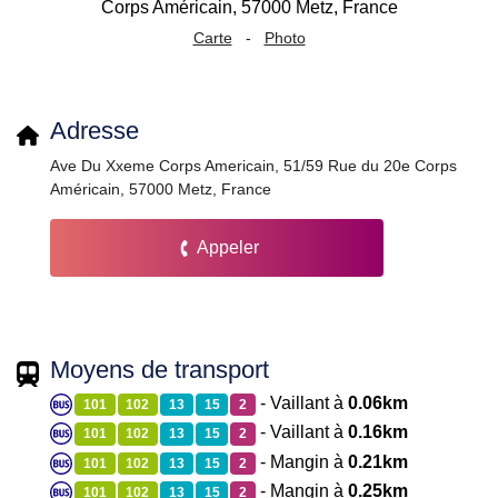
Carte
-
Photo
Adresse
Ave Du Xxeme Corps Americain, 51/59 Rue du 20e Corps
Américain, 57000 Metz, France
Appeler
Moyens de transport
- Vaillant à
0.06km
101
102
13
15
2
- Vaillant à
0.16km
101
102
13
15
2
- Mangin à
0.21km
101
102
13
15
2
- Mangin à
0.25km
101
102
13
15
2