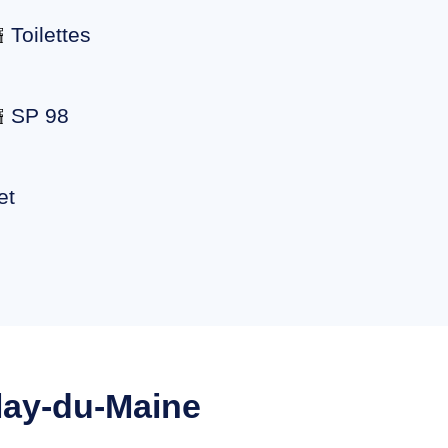
Toilettes
SP 98
et
lay-du-Maine